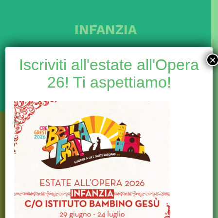
INFANZIA
×
Iscriviti all'estate all'Opera
ENTRA
26! Ti aspettiamo!
SCUOLA PRIMARIA
ENTRA