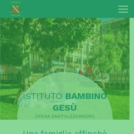
ISTITUTO
BAMBINO
GESÙ
OPERA SANT'ALESSANDRO
Una famiglia affinchè