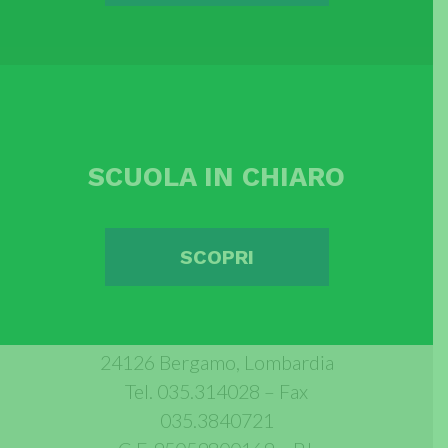
SCUOLA IN CHIARO
SCOPRI
Istituto Bambino Gesù
Via Polidoro Caldara, 4
24126 Bergamo, Lombardia
Tel. 035.314028 – Fax
035.3840721