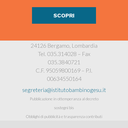
SCOPRI
Istituto Bambino Gesù
Via Polidoro Caldara, 4
24126 Bergamo, Lombardia
Tel. 035.314028 – Fax
035.3840721
C.F. 95059800169 – P.I.
00634550164
segreteria@istitutobambinogesu.it
Pubblicazione in ottemperanza al decreto
sostegni bis
Obblighi di pubblicità e trasparenza contributi
pubblici