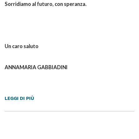
Sorridiamo al futuro, con speranza.
Un caro saluto
ANNAMARIA GABBIADINI
LEGGI DI PIÙ
Istituto Bambino Gesù
Via Polidoro Caldara, 4