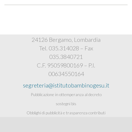
Istituto Bambino Gesù
Via Polidoro Caldara, 4
24126 Bergamo, Lombardia
Tel. 035.314028 – Fax
035.3840721
C.F. 95059800169 – P.I.
00634550164
segreteria@istitutobambinogesu.it
Pubblicazione in ottemperanza al decreto
sostegni bis
Obblighi di pubblicità e trasparenza contributi
pubblici