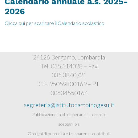
Calendario annuale a.s. 2025-
2026
Clicca qui per scaricare il Calendario scolastico
Istituto Bambino Gesù
Via Polidoro Caldara, 4
24126 Bergamo, Lombardia
Tel. 035.314028 – Fax
035.3840721
C.F. 95059800169 – P.I.
00634550164
segreteria@istitutobambinogesu.it
Pubblicazione in ottemperanza al decreto
sostegni bis
Obblighi di pubblicità e trasparenza contributi