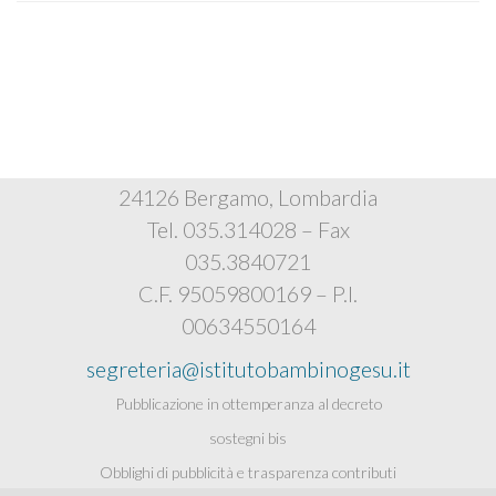
Istituto Bambino Gesù
Via Polidoro Caldara, 4
24126 Bergamo, Lombardia
Tel. 035.314028 – Fax
035.3840721
C.F. 95059800169 – P.I.
00634550164
segreteria@istitutobambinogesu.it
Pubblicazione in ottemperanza al decreto
sostegni bis
Obblighi di pubblicità e trasparenza contributi