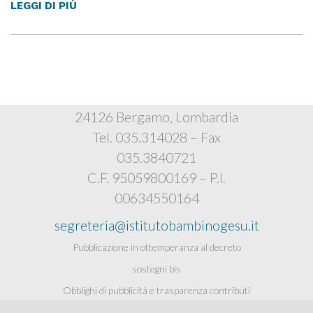
LEGGI DI PIÙ
Istituto Bambino Gesù
Via Polidoro Caldara, 4
24126 Bergamo, Lombardia
Tel. 035.314028 – Fax
035.3840721
C.F. 95059800169 – P.I.
00634550164
segreteria@istitutobambinogesu.it
Pubblicazione in ottemperanza al decreto
sostegni bis
Obblighi di pubblicità e trasparenza contributi
pubblici