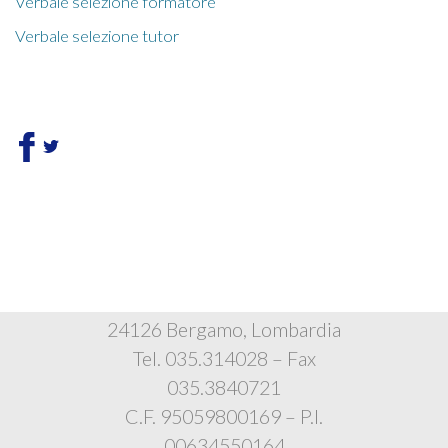
Verbale selezione formatore
Verbale selezione tutor
Istituto Bambino Gesù
Via Polidoro Caldara, 4
24126 Bergamo, Lombardia
Tel. 035.314028 – Fax
035.3840721
C.F. 95059800169 – P.I.
00634550164