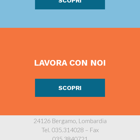
SCOPRI
LAVORA CON NOI
SCOPRI
Istituto Bambino Gesù
Via Polidoro Caldara, 4
24126 Bergamo, Lombardia
Tel. 035.314028 – Fax
035.3840721